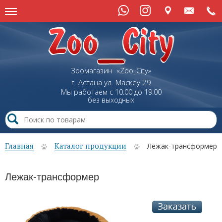
Зоомагазин «Zoo_City»
г. Астана
ул.
Маскеу
29
Мы работаем с 10:00 до 19:00
без выходных
Главная
Каталог продукции
Лежак-трансформер
Лежак-трансформер