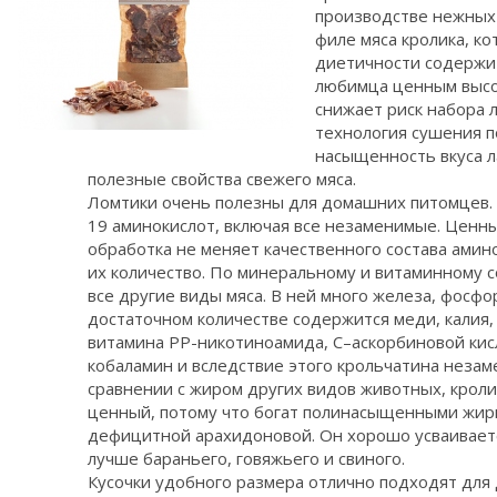
производстве нежных 
филе мяса кролика, к
диетичности содержит
любимца ценным высо
снижает риск набора 
технология сушения п
насыщенность вкуса л
полезные свойства свежего мяса.
Ломтики очень полезны для домашних питомцев. 
19 аминокислот, включая все незаменимые. Ценны
обработка не меняет качественного состава амино
их количество. По минеральному и витаминному с
все другие виды мяса. В ней много железа, фосфор
достаточном количестве содержится меди, калия, 
витамина PP-никотиноамида, C–аскорбиновой кис
кобаламин и вследствие этого крольчатина незам
сравнении с жиром других видов животных, кроли
ценный, потому что богат полинасыщенными жирн
дефицитной арахидоновой. Он хорошо усваиваетс
лучше бараньего, говяжьего и свиного.
Кусочки удобного размера отлично подходят для