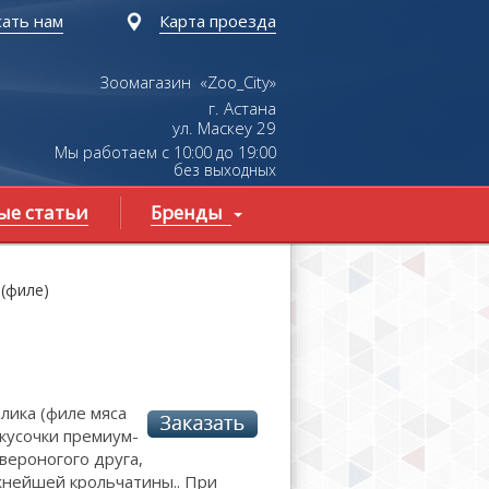
ать нам
Карта проезда
Зоомагазин «Zoo_City»
г. Астана
ул.
Маскеу
29
Мы работаем с 10:00 до 19:00
без выходных
ые статьи
Бренды
(филе)
лика (филе мяса
 кусочки премиум-
вероногого друга,
жнейшей крольчатины.. При