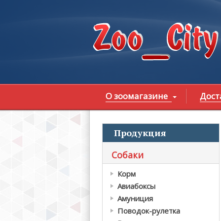
Перейти к основному содержанию
О зоомагазине
Дост
Продукция
В
Собаки
Корм
Авиабоксы
Амуниция
Поводок-рулетка