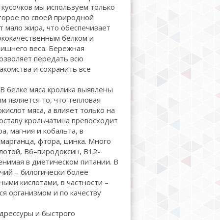
кусочков мы используем только
оторое по своей природной
 мало жира, что обеспечивает
кокачественным белком и
лишнего веса. Бережная
озволяет передать всю
акомства и сохранить все
В белке мяса кролика выявлены
м является то, что тепловая
кислот мяса, а влияет только на
оставу крольчатина превосходит
а, магния и кобальта, в
марганца, фтора, цинка. Много
лотой, B6–пиродоксин, B12-
енимая в диетическом питании. В
чий – билогически более
ыми кислотами, в частности –
я организмом и по качеству
 дрессуры и быстрого