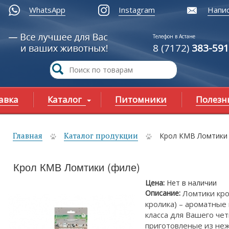
WhatsApp
Instagram
Напис
Телефон в Астане
8 (7172)
383-591
авка
Каталог
Питомники
Полезн
Главная
Каталог продукции
Крол КМВ Ломтики 
ы здесь
Крол КМВ Ломтики (филе)
Цена:
Нет в наличии
Описание:
Ломтики кро
кролика) – ароматные
класса для Вашего чет
приготовленые из не