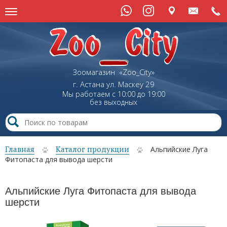
Зоомагазин «Zoo_City»
г. Астана
ул.
Маскеу
29
Мы работаем с 10:00 до 19:00
без выходных
Главная
Каталог продукции
Альпийские Луга
Фитопаста для вывода шерсти
Альпийские Луга Фитопаста для вывода
шерсти