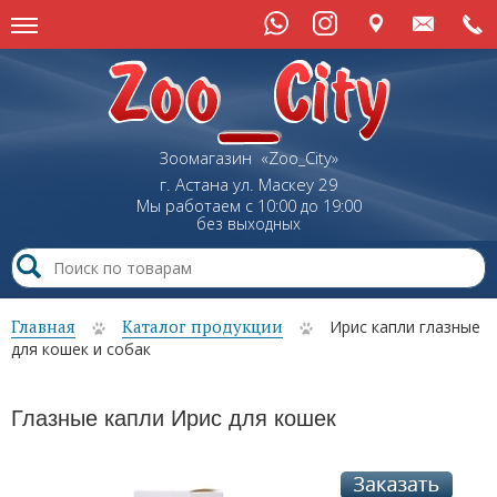
Зоомагазин «Zoo_City»
г. Астана
ул.
Маскеу
29
Мы работаем с 10:00 до 19:00
без выходных
Главная
Каталог продукции
Ирис капли глазные
для кошек и собак
Глазные капли Ирис для кошек