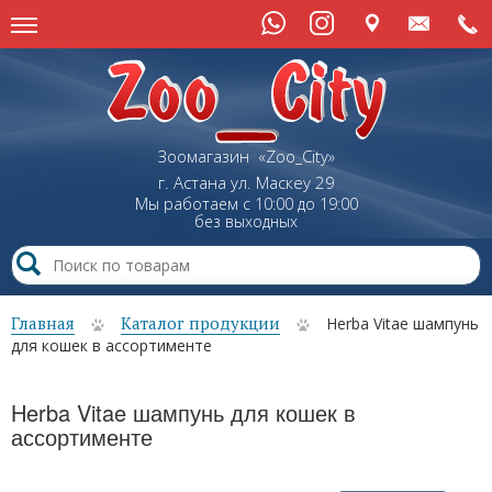
Зоомагазин «Zoo_City»
г. Астана
ул.
Маскеу
29
Мы работаем с 10:00 до 19:00
без выходных
Главная
Каталог продукции
Herba Vitae шампунь
для кошек в ассортименте
Herba Vitae шампунь для кошек в
ассортименте