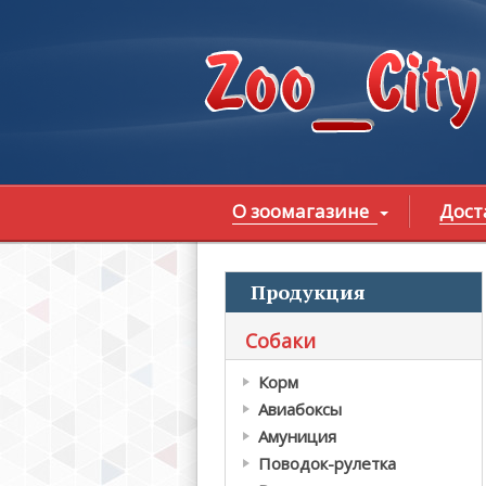
Перейти к основному содержанию
О зоомагазине
Дост
Продукция
В
Собаки
Корм
Авиабоксы
Амуниция
Поводок-рулетка