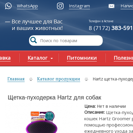
WhatsApp
Instagram
Напис
Телефон в Астане
8 (7172)
383-591
авка
Каталог
Питомники
Полезн
Главная
Каталог продукции
Hartz щетка-пуходе
ы здесь
Щетка-пуходерка Hartz для собак
Цена:
Нет в наличии
Описание:
Щетка-пуход
кошек Hartz Groomer 
помощью профессиона
ежедневного ухода за