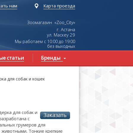
ать нам
Карта проезда
Зоомагазин «Zoo_City»
г. Астана
ул.
Маскеу
29
Мы работаем с 10:00 до 19:00
без выходных
ые статьи
Бренды
рка для собак и кошек
ерка для собак и
разработана с
льных грумеров для
 животными. Тонкие крепкие