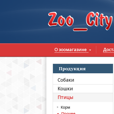
Перейти к основному содержанию
О зоомагазине
Дост
Продукция
В
Собаки
Кошки
Птицы
Корм
Прочее