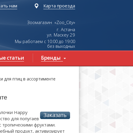
ать нам
Карта проезда
Зоомагазин «Zoo_City»
г. Астана
ул.
Маскеу
29
Мы работаем с 10:00 до 19:00
без выходных
ые статьи
Бренды
ки для птиц в ассортименте
нте
алочки Happy
мство для попугаев
с тропическими фруктами.
ебный продукт, активизирует