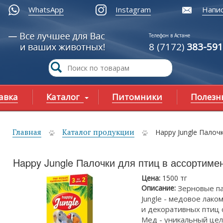
WhatsApp
Instagram
Напис
Телефон в Астане
8 (7172)
383-591
авка
Каталог
Питомники
Полезн
Главная
Каталог продукции
Happy Jungle Палоч
ы здесь
Happy Jungle Палочки для птиц в ассортиме
Цена:
1500 тг
Описание:
Зерновые п
Jungle - медовое лако
и декоративных птиц 
Мед - уникальный цел