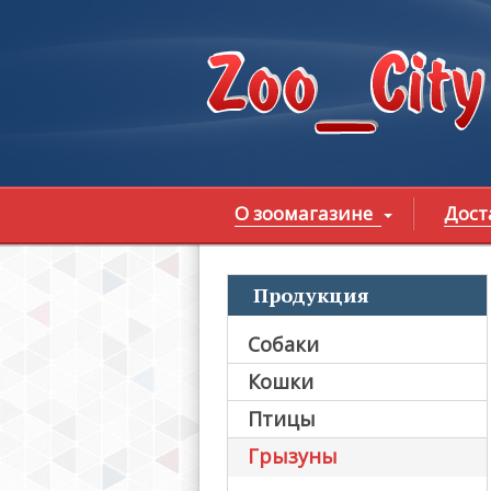
Перейти к основному содержанию
О зоомагазине
Дост
Продукция
В
Собаки
Кошки
Птицы
Грызуны