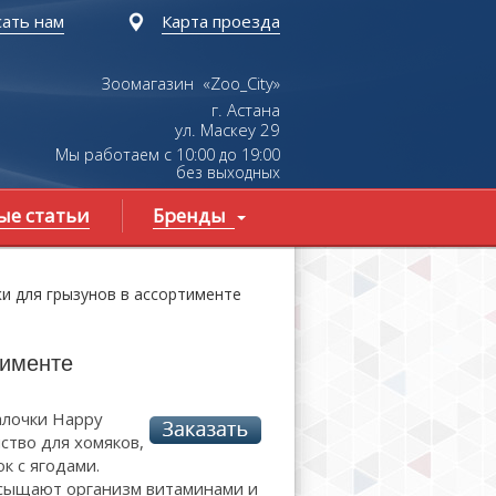
ать нам
Карта проезда
Зоомагазин «Zoo_City»
г. Астана
ул.
Маскеу
29
Мы работаем с 10:00 до 19:00
без выходных
ые статьи
Бренды
ки для грызунов в ассортименте
тименте
алочки Happy
мство для хомяков,
к с ягодами.
асыщают организм витаминами и