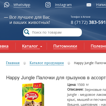
WhatsApp
Instagram
Напис
Телефон в Астане
8 (7172)
383-591
авка
Каталог
Питомники
Полезн
Главная
Каталог продукции
Happy Jungle Палоч
ы здесь
Happy Jungle Палочки для грызунов в ассор
Цена:
1500 тг
Описание:
Зерновые п
Jungle - медовое лако
крыс, мышей и песчано
Вишня, шиповник - н