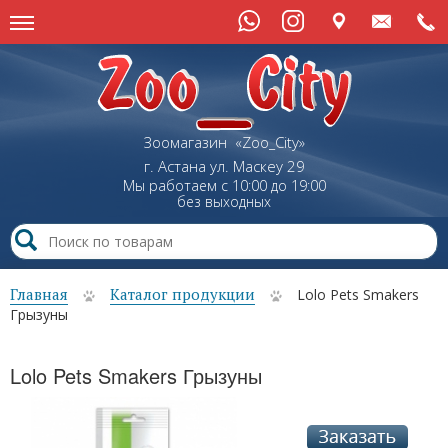
Зоомагазин «Zoo_City»
г. Астана
ул.
Маскеу
29
Мы работаем с 10:00 до 19:00
без выходных
Главная
Каталог продукции
Lolo Pets Smakers
Грызуны
Lolo Pets Smakers Грызуны