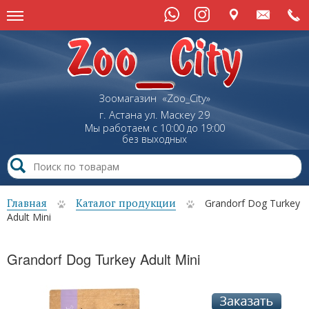
Зоомагазин «Zoo_City»
г. Астана
ул.
Маскеу
29
Мы работаем с 10:00 до 19:00
без выходных
Главная
Каталог продукции
Grandorf Dog Turkey
Adult Mini
Grandorf Dog Turkey Adult Mini