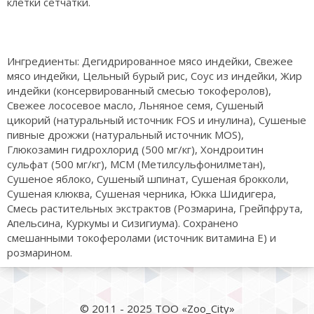
клетки сетчатки.
Ингредиенты: Дегидрированное мясо индейки, Свежее
мясо индейки, Цельный бурый рис, Соус из индейки, Жир
индейки (консервированный смесью токоферолов),
Свежее лососевое масло, Льняное семя, Сушеный
цикорий (натуральный источник FOS и инулина), Cушеные
пивные дрожжи (натуральный источник MOS),
Глюкозамин гидрохлорид (500 мг/кг), Хондроитин
сульфат (500 мг/кг), МСМ (Метилсульфонилметан),
Cушеное яблоко, Cушеный шпинат, Cушеная брокколи,
Cушеная клюква, Cушеная черника, Юкка Шидигера,
Смесь растительных экстрактов (Розмарина, Грейпфрута,
Апельсина, Куркумы и Сизигиума). Сохранено
смешанными токоферолами (источник витамина Е) и
розмарином.
© 2011 - 2025 ТОО «Zoo_City»