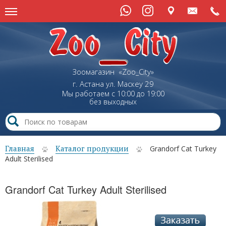
Зоомагазин «Zoo_City»
г. Астана
ул.
Маскеу
29
Мы работаем с 10:00 до 19:00
без выходных
Главная
Каталог продукции
Grandorf Cat Turkey
Adult Sterilised
Grandorf Cat Turkey Adult Sterilised