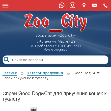
Зоомагазин «Zoo_City»
г. Астана
ул.
Маскеу
29
Мы работаем с 10:00 до 19:00
без выходных
Главная
Каталог продукции
Good Dog &Cat
Спрей приучение к туалету
Спрей Good Dog&Cat для приучения кошек к
туалету