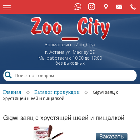
Зоомагазин «Zoo_City»
г. Астана
ул.
Маскеу
29
Мы работаем с 10:00 до 19:00
без выходных
Главная
Каталог продукции
Gigwi заяц с
хрустящей шеей и пищалкой
Gigwi заяц с хрустящей шеей и пищалкой