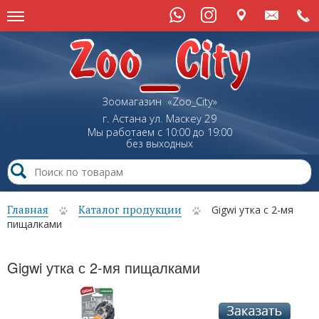
Зоомагазин «Zoo_City»
г. Астана
ул.
Маскеу
29
Мы работаем с 10:00 до 19:00
без выходных
Главная
Каталог продукции
Gigwi утка с 2-мя
пищалками
Gigwi утка с 2-мя пищалками