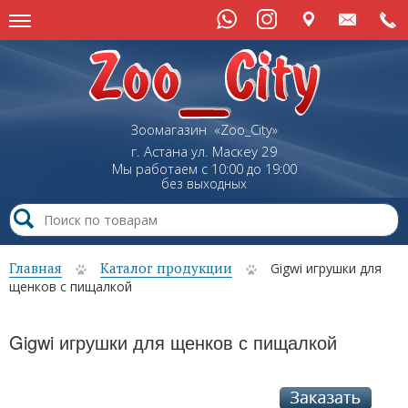
Зоомагазин «Zoo_City»
г. Астана
ул.
Маскеу
29
Мы работаем с 10:00 до 19:00
без выходных
Главная
Каталог продукции
Gigwi игрушки для
щенков с пищалкой
Gigwi игрушки для щенков с пищалкой