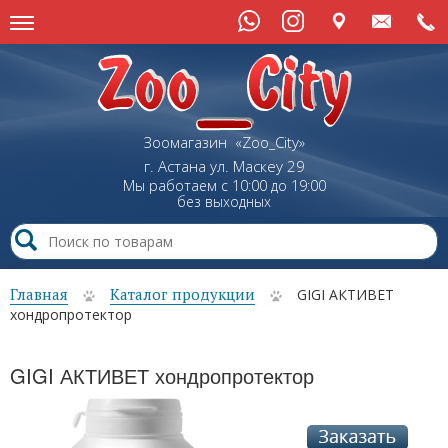
Зоомагазин «Zoo_City»
г. Астана
ул.
Маскеу
29
Мы работаем с 10:00 до 19:00
без выходных
Главная
Каталог продукции
GIGI АКТИВЕТ
хондропротектор
GIGI АКТИВЕТ хондропротектор