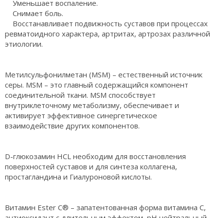
Уменьшает воспаление.
Снимает боль.
Восстанавливает подвижность суставов при процессах
ревматоидного характера, артритах, артрозах различной
этиологии.
Метилсульфонилметан (MSM) – естественный источник
серы. MSM – это главный содержащийся компонент
соединительной ткани. MSM способствует
внутриклеточному метаболизму, обеспечивает и
активирует эффективное синергетическое
взаимодействие других компонентов.
D-глюкозамин HCL необходим для восстановления
поверхностей суставов и для синтеза коллагена,
простагландина и Гиалуроновой кислоты.
Витамин Ester C® – запатентованная форма витамина C,
антиоксидант с длительным эффектом, pH нейтральный –