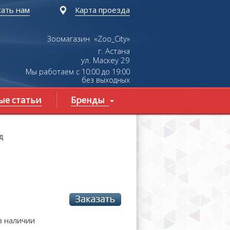
ать нам
Карта проезда
Зоомагазин «Zoo_City»
г. Астана
ул.
Маскеу
29
Мы работаем с 10:00 до 19:00
без выходных
ые статьи
Бренды
д
 в наличии