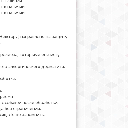
т в наличии
ет в наличии
ет в наличии
НексгарД направлено на защиту
:
релиоза, которыми они могут
ого аллергического дерматита.
аботки:
.
риема.
с собакой после обработки.
а без ограничений.
яц. Легко запомнить.