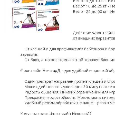
Вес от 4 до 10 кг - Не
Вес от 10 до 25 кг - Н
Вес от 25 до 50 кг - Н
Действие Фронтлайн 
от внешних паразитов
От клещей и для профилактики бабезиоза и бор
заразить.
От блох, а также в комплексной терапии блошин
Фронтлайн НексгарД – для удобной и простой обр
Один препарат направлен против клещей и блох
Может действовать уже через 30 минут после п
Радость общения. Никаких ограничений для игр 
Прекрасная водостойкость. Можно мыть питомц
Удобный режим обработок: не чаще 1 раза в мес
Кому подходит Фронтлайн НексгарД?