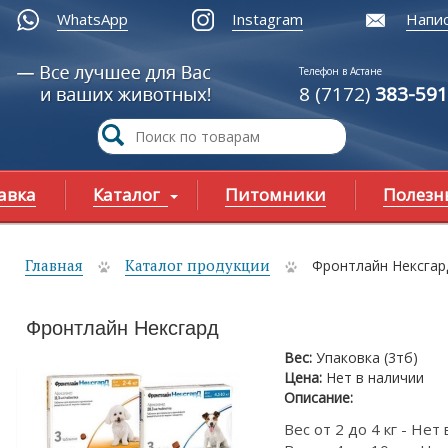
WhatsApp
Instagram
Напис
Телефон в Астане
8 (7172)
383-591
авка
Каталог
Питомники
Полезн
Главная
Каталог продукции
Фронтлайн Нексгар
ы здесь
Фронтлайн Нексгард
Вес:
Упаковка (3тб)
Цена:
Нет в наличии
Описание:
Вес от 2 до 4 кг - Нет