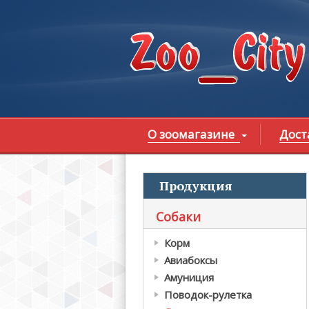
Перейти к основному содержанию
О зоомагазине
Дост
Продукция
В
Собаки
Корм
Авиабоксы
Амуниция
Поводок-рулетка