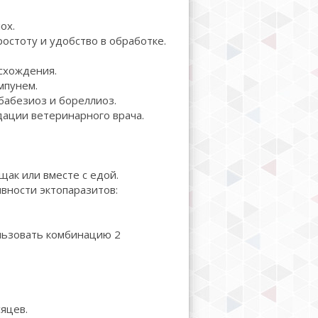
ох.
стоту и удобство в обработке.
схождения.
мпунем.
бабезиоз и бореллиоз.
ации ветеринарного врача.
щак или вместе с едой.
ности эктопаразитов:
ользовать комбинацию 2
сяцев.