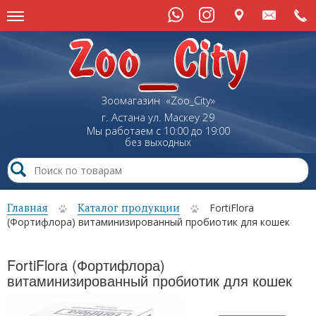
Зоомагазин «Zoo_City»
г. Астана
ул.
Маскеу
29
Мы работаем с 10:00 до 19:00
без выходных
Главная
Каталог продукции
FortiFlora
(Фортифлора) витаминизированный пробиотик для кошек
FortiFlora (Фортифлора)
витаминизированный пробиотик для кошек