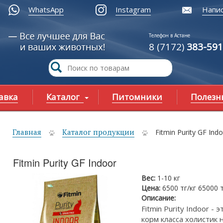
WhatsApp
Instagram
Напис
Телефон в Астане
8 (7172)
383-591
авка
Каталог
Питомники
Полезн
Главная
Каталог продукции
Fitmin Purity GF Ind
ы здесь
Fitmin Purity GF Indoor
Вес:
1-10 кг
Цена:
6500 тг/кг 65000 
Описание:
Fitmin Purity Indoor 
корм класса холистик 