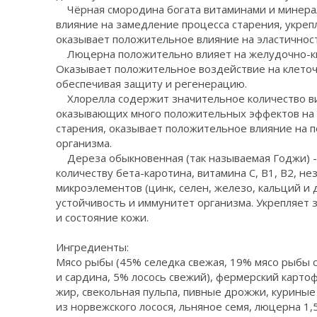
Чёрная смородина богата витаминами и минера
влияние на замедление процесса старения, укреп
оказывает положительное влияние на эластичнос
Люцерна положительно влияет на желудочно-киш
Оказывает положительное воздействие на клето
обеспечивая защиту и регенерацию.
Хлорелла содержит значительное количество ви
оказывающих много положительных эффектов на 
старения, оказывает положительное влияние на п
организма.
Дереза обыкновенная (так называемая Годжи) -
количеству бета-каротина, витамина C, B1, B2, н
микроэлементов (цинк, селен, железо, кальций и д
устойчивость и иммунитет организма. Укрепляет 
и состояние кожи.
Ингредиенты:
Мясо рыбы (45% селедка свежая, 19% мясо рыбы с
и сардина, 5% лосось свежий), фермерский карто
жир, свекольная пульпа, пивные дрожжи, куриные
из норвежского лосося, льняное семя, люцерна 