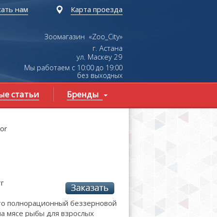
ать нам
Карта проезда
Зоомагазин «Zoo_City»
г. Астана
ул.
Маскеу
29
Мы работаем с 10:00 до 19:00
без выходных
ые статьи
Бренды
oor
тг
- это полнорационный беззерновой
на мясе рыбы для взрослых