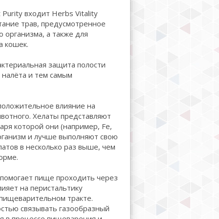
Purity входит Herbs Vitality
тание трав, предусмотренное
 организма, а также для
 кошек.
бактериальная защита полости
 налёта и тем самым
положительное влияние на
вотного. Хелаты представляют
ря которой они (например, Fe,
организм и лучше выполняют свою
атов в несколько раз выше, чем
орме.
ы помогает пище проходить через
ияет на перистальтику
 пищеварительном тракте.
остью связывать газообразный
ся в процессе пищеварения и