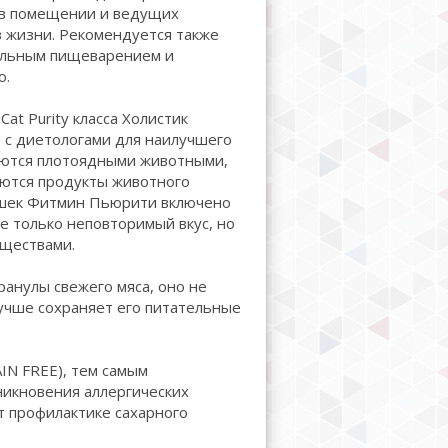
в помещении и ведущих
 жизни. Рекомендуется также
тельным пищеварением и
ю.
Cat Purity класса Холистик
 с диетологами для наилучшего
яются плотоядными животными,
яются продукты животного
ошек Фитмин Пьюрити включено
е только неповторимый вкус, но
ществами.
ранулы свежего мяса, оно не
учше сохраняет его питательные
IN FREE), тем самым
никновения аллергических
т профилактике сахарного