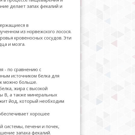
ние делает запах фекалий и
держащиеся в
ученном из норвежского лосося.
ровья кровеносных сосудов. Эти
ца и мозга.
 - по сравнению с
вным источником белка для
ак можно больше.
елка, жира с высокой
пы B, а также минеральных
ржит йод, который необходим
 обеспечивает хорошее
системы, печени и почек,
ьшение запаха фекалий.