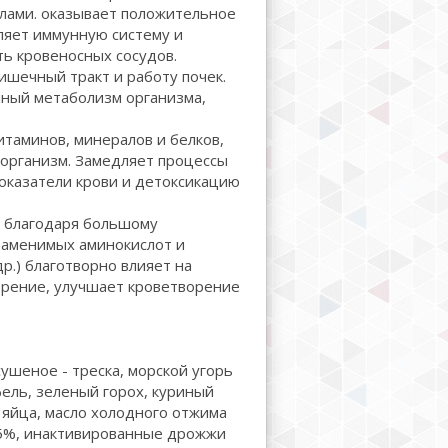
лами. оказывает положительное
ляет иммунную систему и
ть кровеносных сосудов.
ечный тракт и работу почек.
чный метаболизм организма,
таминов, минералов и белков,
организм. Замедляет процессы
оказатели крови и детоксикацию
 благодаря большому
езаменимых аминокислот и
р.) благотворно влияет на
зрение, улучшает кроветворение
ушеное - треска, морской угорь
фель, зеленый горох, куриный
 яйца, масло холодного отжима
1,5%, инактивированные дрожжи