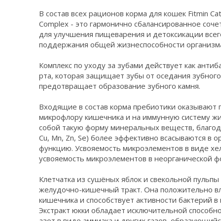
В состав всех рационов корма для кошек Fitmin Cat 
Complex - это гармонично сбалансированное соче
для улучшения пищеварения и детоксикации всего
поддержания общей жизнеспособности организма
Комплекс по уходу за зубами действует как анти
рта, которая защищает зубы от оседания зубного
предотвращает образование зубного камня.
Входящие в состав корма пребиотики оказывают 
микрофлору кишечника и на иммунную систему жи
собой такую форму минеральных веществ, благода
Cu, Mn, Zn, Se) более эффективно всасываются в 
функцию. Усвояемость микроэлементов в виде хел
усвояемость микроэлементов в неорганической ф
Клетчатка из сушёных яблок и свекольной пульп
желудочно-кишечный тракт. Она положительно вл
кишечника и способствует активности бактерий в
Экстракт юкки обладает исключительной способн
азот в виде аммиака и других газов, образующий