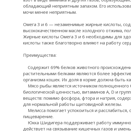
обладающий неприятным запахом. Его использова
мочи менее неприятным.
Омега 3 и 6 — незаменимые жирные кислоты, со
высококачественном масле холодного отжима, пол
Жирные кислоты Омега 3 и 6 необходимы для здо
кислоты также благотворно влияют на работу серд
Преимущества:
Содержит 69% белков животного происхождения
растительными белками являются более эффекти
организма кошек. Их доля в корме должна быть к
Мясо рыбы является источником полноценного б
биологической ценностью, витаминов A, D и груп
веществ: помимо фосфора, фтора и натрия, соде
для нормальной работы щитовидной железы.
Мелисса помогает успокоиться и расслабиться,
пищеварение.
Юкка Шидигера поддерживает работу иммунной 
действует на связывание кишечных газов и умен