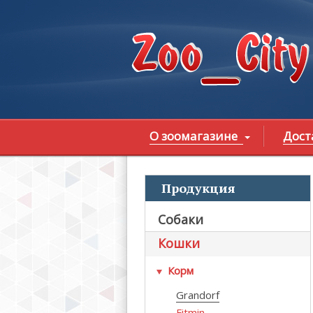
Перейти к основному содержанию
О зоомагазине
Дост
Продукция
В
Собаки
Кошки
Корм
Grandorf
Fitmin