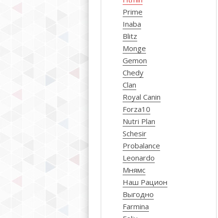
Prime
Inaba
Blitz
Monge
Gemon
Chedy
Clan
Royal Canin
Forza10
Nutri Plan
Schesir
Probalance
Leonardo
Мнямс
Наш Рацион
Выгодно
Farmina