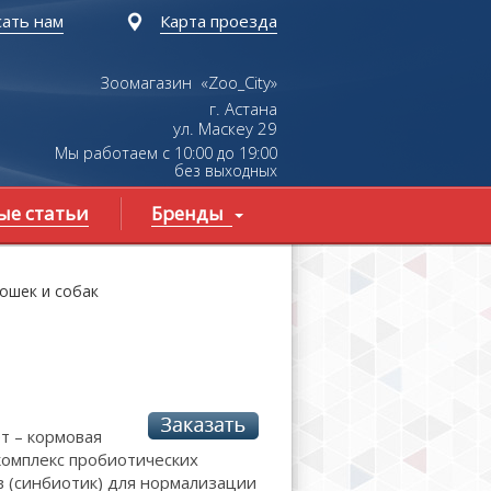
ать нам
Карта проезда
Зоомагазин «Zoo_City»
г. Астана
ул.
Маскеу
29
Мы работаем с 10:00 до 19:00
без выходных
ые статьи
Бренды
ошек и собак
т – кормовая
комплекс пробиотических
в (синбиотик) для нормализации