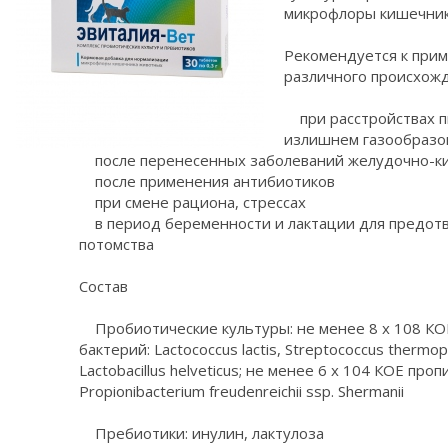
микрофлоры кишечник
Рекомендуется к при
различного происхожд
при расстройствах п
излишнем газообразо
после перенесенных заболеваний желудочно-ки
после применения антибиотиков
при смене рациона, стрессах
в период беременности и лактации для предот
потомства
Состав
Пробиотические культуры: не менее 8 х 108 КО
бактерий: Lactococcus lactis, Streptococcus thermophi
Lactobacillus helveticus; не менее 6 х 104 КОЕ пр
Propionibacterium freudenreichii ssp. Shermanii
Пребиотики: инулин, лактулоза