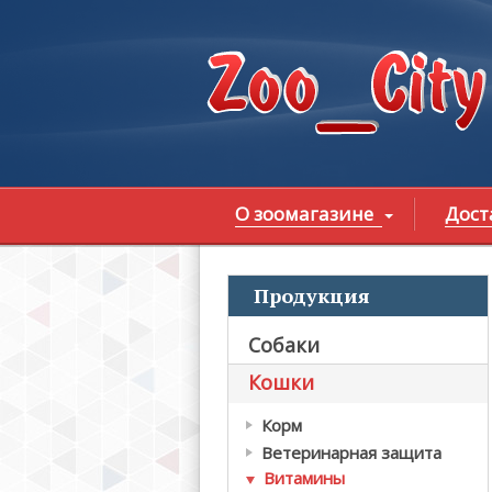
Перейти к основному содержанию
О зоомагазине
Дост
Продукция
В
Собаки
Кошки
Корм
Ветеринарная защита
Витамины