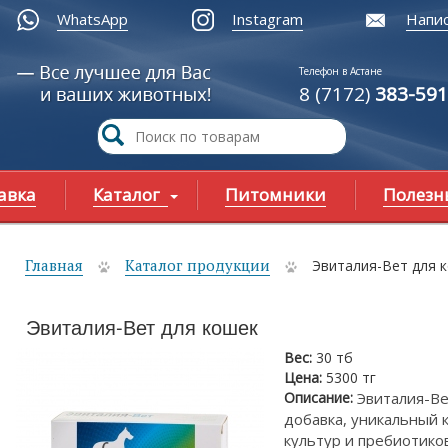
WhatsApp
Instagram
Напис
Телефон в Астане
8 (7172)
383-591
авка
Каталог
Питомники
Полезн
Главная
Каталог продукции
Эвиталия-Вет для к
ы здесь
Эвиталия-Вет для кошек
Вес:
30 тб
Цена:
5300 тг
Описание:
Эвиталия-Ве
добавка, уникальный 
культур и пребиотико