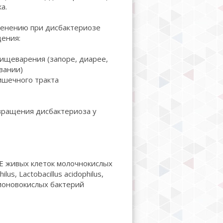
а.
менению при дисбактериозе
ения:
ищеварения (запоре, диарее,
вании)
шечного тракта
вращения дисбактериоза у
Е живых клеток молочнокислых
lus, Lactobacillus acidophilus,
опионовокислых бактерий