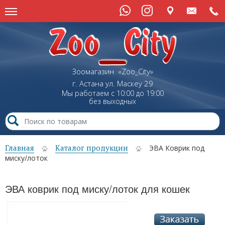
Зоомагазин «Zoo_City»
г. Астана
ул.
Маскеу
29
Мы работаем с 10:00 до 19:00
без выходных
Главная
Каталог продукции
ЭВА Коврик под
миску/лоток
ЭВА коврик под миску/лоток для кошек