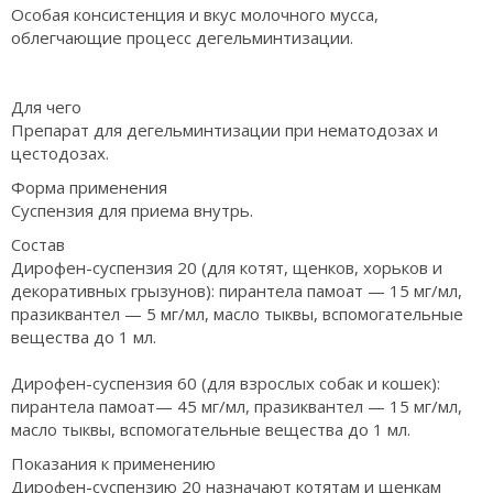
Особая консистенция и вкус молочного мусса,
облегчающие процесс дегельминтизации.
Для чего
Препарат для дегельминтизации при нематодозах и
цестодозах.
Форма применения
Суспензия для приема внутрь.
Состав
Дирофен-суспензия 20 (для котят, щенков, хорьков и
декоративных грызунов): пирантела памоат — 15 мг/мл,
празиквантел — 5 мг/мл, масло тыквы, вспомогательные
вещества до 1 мл.
Дирофен-суспензия 60 (для взрослых собак и кошек):
пирантела памоат— 45 мг/мл, празиквантел — 15 мг/мл,
масло тыквы, вспомогательные вещества до 1 мл.
Показания к применению
Дирофен-суспензию 20 назначают котятам и щенкам