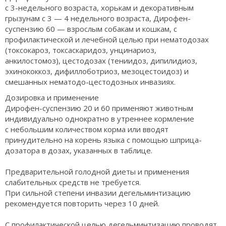
с 3-недельного возраста, хорькам и декоративным
грызунам с 3 — 4 недельного возраста, Дирофен-
суспензию 60 — взрослым собакам и кошкам, с
профилактической и лечебной целью при нематодозах
(токсокароз, токсаскаридоз, унцинариоз,
анкилостомоз), цестодозах (тениидоз, дипилидиоз,
эхинококкоз, дифиллоботриоз, мезоцестоидоз) и
смешанных нематодо-цестодозных инвазиях.
Дозировка и применение
Дирофен-суспензию 20 и 60 применяют животным
индивидуально однократно в утреннее кормление
с небольшим количеством корма или вводят
принудительно на корень языка с помощью шприца-
дозатора в дозах, указанных в таблице.
Предварительной голодной диеты и применения
слабительных средств не требуется.
При сильной степени инвазии дегельминтизацию
рекомендуется повторить через 10 дней.
С профилактической целью дегельминтизацию проводят