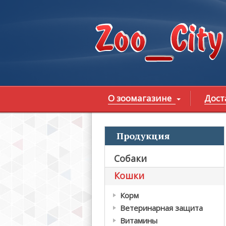
Перейти к основному содержанию
О зоомагазине
Дост
Продукция
В
Собаки
Кошки
Корм
Ветеринарная защита
Витамины