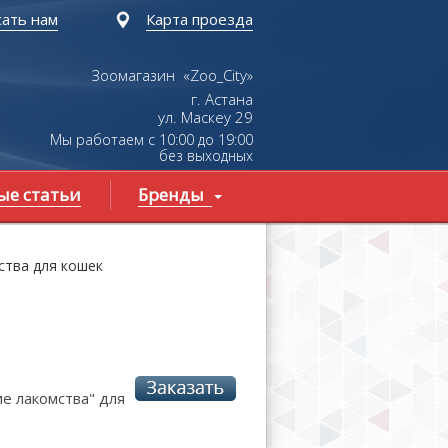
ать нам
Карта проезда
Зоомагазин «Zoo_City»
г. Астана
ул.
Маскеу
29
Мы работаем с 10:00 до 19:00
без выходных
ые статьи
Бренды
ства для кошек
е лакомства" для