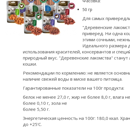
Фасовка:
50 гр
Для самых привередл
"Деревенские лакомст
приверед. Ни одна ко
этими сочными, нежны
Идеального размера д
использования красителей, консервантов и специ
природный вкус. "Деревенские лакомства" стану
кошки.
Рекомендации по кормлению: не является основн
наличие свежей воды в миске вашего питомца.
Гарантированные показатели на 100г продукта:
белок не менее 27,0 г, жир не более 8,0 г, влага не
более 0,10 г, зола не
более 5,50 г.
Энергетическая ценность на 100г: 180,0 ккал. Хран
до +25'С.