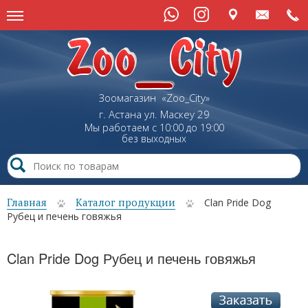
Зоомагазин «Zoo_City»
г. Астана
ул.
Маскеу
29
Мы работаем с 10:00 до 19:00
без выходных
Главная
Каталог продукции
Clan Pride Dog
Рубец и печень говяжья
Clan Pride Dog Рубец и печень говяжья