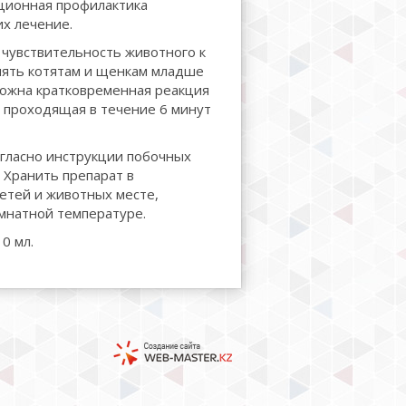
ционная профилактика
х лечение.
чувствительность животного к
нять котятам и щенкам младше
можна кратковременная реакция
о проходящая в течение 6 минут
гласно инструкции побочных
 Хранить препарат в
етей и животных месте,
омнатной температуре.
0 мл.