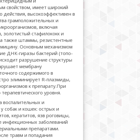
актерицидным и
ым свойством, имеет широкий
о действия, высокоэффективен в
ва грамположительных и
икроорганизмов, включая
, золотистый стафилококк и
 а также штаммы, резистентные
тамицину. Основным механизмом
ие ДНК-гиразы бактерий (топо-
оисходит разрушение структуры
нарушает мембрану
еточного содержимого в
стро элиминирует R-плазмиды,
оорганизмов к препарату.При
о терапевтического уровня.
а воспалительных и
у собак и кошек: острых и
ов, кератитов, язв роговицы,
ие инфекционных заболеваний
териальными препаратами.
сле травм и попадания