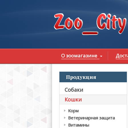
Перейти к основному содержанию
О зоомагазине
Дост
Продукция
В
Собаки
Кошки
Корм
Ветеринарная защита
Витамины