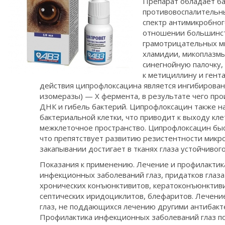
Препарат обладает б
противовоспалительн
спектр антимикробног
отношении большинст
грамотрицательных м
хламидии, микоплазмы
синегнойную палочку,
к метициллину и ген
действия ципрофлоксацина является ингибирован
изомеразы) — Х фермента, в результате чего пр
ДНК и гибель бактерий. Ципрофлоксацин также 
бактериальной клетки, что приводит к выходу кл
межклеточное пространство. Ципрофлоксацин бы
что препятствует развитию резистентности микр
закапывании достигает в тканях глаза устойчивог
Показания к применению. Лечение и профилактик
инфекционных заболеваний глаз, придатков глаза 
хронических конъюнктивитов, кератоконъюнктивит
септических иридоциклитов, блефаритов. Лечен
глаз, не поддающихся лечению другими антибак
Профилактика инфекционных заболеваний глаз по