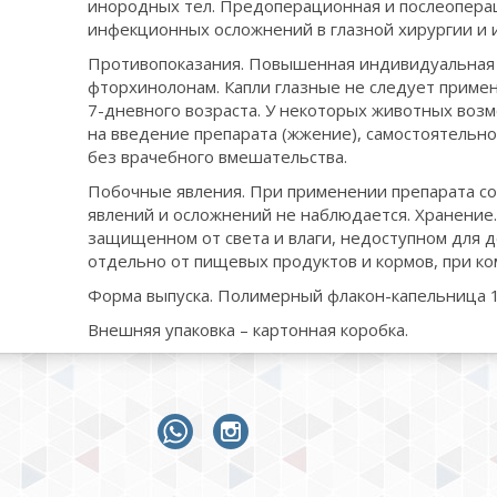
инородных тел. Предоперационная и послеопера
инфекционных осложнений в глазной хирургии и и
Противопоказания. Повышенная индивидуальная 
фторхинолонам. Капли глазные не следует приме
7-дневного возраста. У некоторых животных воз
на введение препарата (жжение), самостоятельн
без врачебного вмешательства.
Побочные явления. При применении препарата со
явлений и осложнений не наблюдается. Хранение.
защищенном от света и влаги, недоступном для д
отдельно от пищевых продуктов и кормов, при к
Форма выпуска. Полимерный флакон-капельница 1
Внешняя упаковка – картонная коробка.
whatsapp
instagram