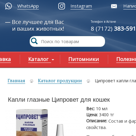
WhatsApp
Instagram
Напис
Телефон в Астане
8 (7172)
383-591
авка
Каталог
Питомники
Полезн
Главная
Каталог продукции
Ципровет капли гл
ы здесь
Капли глазные Ципровет для кошек
Вес:
10 мл
Цена:
3400 тг
Описание:
Состав и фа
свойства.