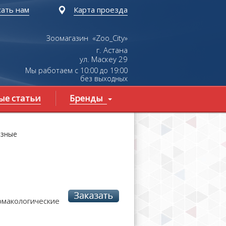
ать нам
Карта проезда
Зоомагазин «Zoo_City»
г. Астана
ул.
Маскеу
29
Мы работаем с 10:00 до 19:00
без выходных
ые статьи
Бренды
азные
рмакологические