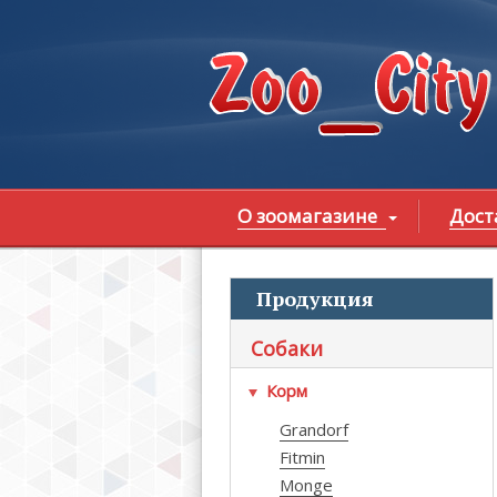
Перейти к основному содержанию
О зоомагазине
Дост
Продукция
В
Собаки
Корм
Grandorf
Fitmin
Monge