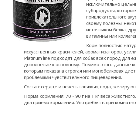
исключительно цельн
субпродукты, которые
привлекательного вкус
своему полезны: неко
источником белка, др
витамины или коллаге
Корм полностью натур
искусственных красителей, ароматизаторов, усил
Platinum line подходят для собак всех пород для 
дополнение к основному. Помимо этого данные к
которым показана строгая или монобелковая диета
проблемами чувствительного пищеварения.
Состав: сердце и печень говяжьи, вода, желирующ
Норма кормления: 70 - 90 г на 1 кг веса животног
два приема кормления. Употреблять при комнатно