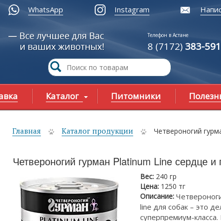
WhatsApp
Instagram
Напис
Телефон в Астане
8 (7172)
383-591
авка
Каталог
Питомники
Полезн
Главная
Каталог продукции
Четвероногий гурма
ы здесь
Четвероногий гурман Platinum Line сердце и
Вес:
240 гр
Цена:
1250 тг
Описание:
Четвероноги
line для собак – это 
суперпремиум-класса.