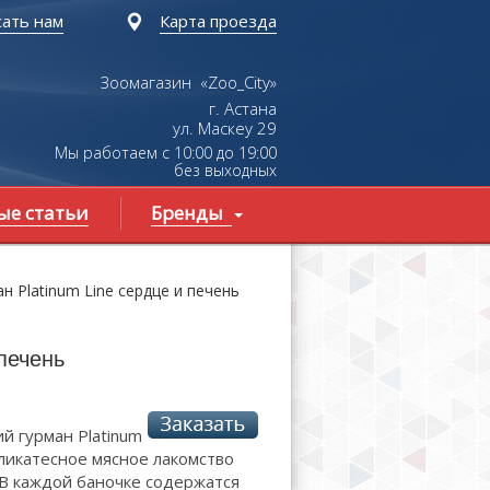
ать нам
Карта проезда
Зоомагазин «Zoo_City»
г. Астана
ул.
Маскеу
29
Мы работаем с 10:00 до 19:00
без выходных
ые статьи
Бренды
н Platinum Line сердце и печень
 печень
й гурман Platinum
деликатесное мясное лакомство
 В каждой баночке содержатся