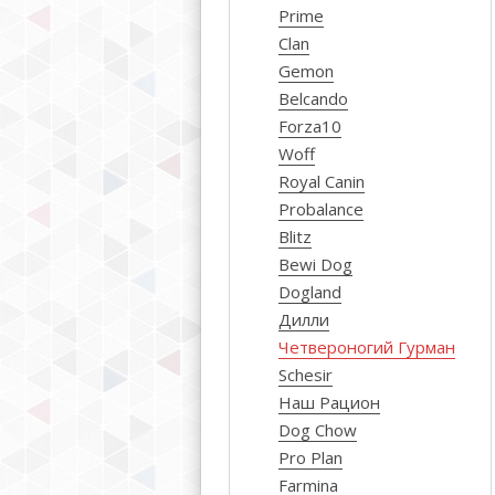
Prime
Clan
Gemon
Belcando
Forza10
Woff
Royal Canin
Probalance
Blitz
Bewi Dog
Dogland
Дилли
Четвероногий Гурман
Schesir
Наш Рацион
Dog Chow
Pro Plan
Farmina