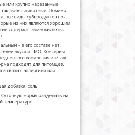
ые или крупно нарезанные
 так любят животные. Помимо
а, все виды субпродуктов по-
торые из них являются хорошим
угие содержат аминокислоты,
н.
альный – в его составе нет
ителей вкуса и ГМО. Консервы
ежедневного кормления или как
орма подходят для питомцев,
 в связи с аллергией или
ая добавка, соль.
о. Суточную норму разделить на
й температуре.