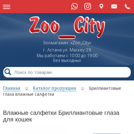
Зоомагазин «Zoo_City»
г. Астана
ул.
Маскеу
29
Мы работаем с 10:00 до 19:00
без выходных
Главная
Каталог продукции
Бриллиантовые
глаза влажные салфетки
Влажные салфетки Бриллиантовые глаза
для кошек