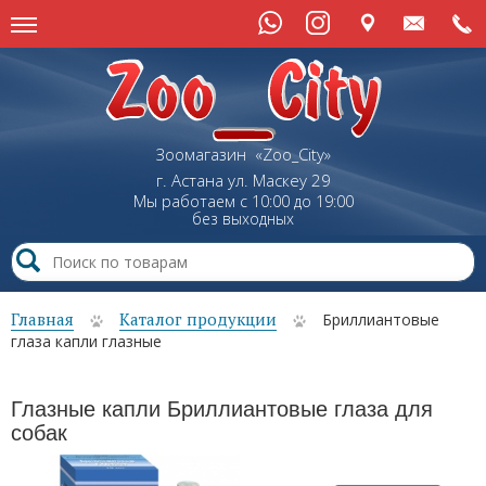
Зоомагазин «Zoo_City»
г. Астана
ул.
Маскеу
29
Мы работаем с 10:00 до 19:00
без выходных
Главная
Каталог продукции
Бриллиантовые
глаза капли глазные
Глазные капли Бриллиантовые глаза для
собак