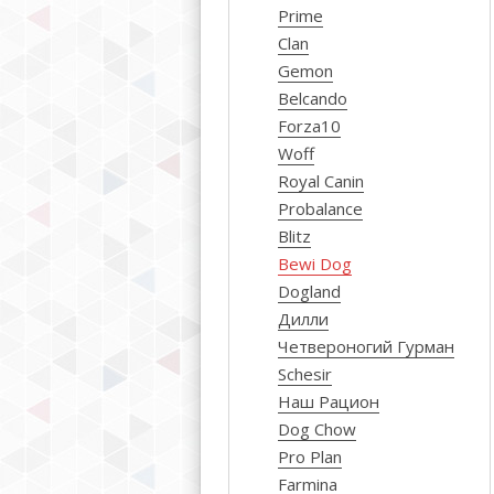
Prime
Clan
Gemon
Belcando
Forza10
Woff
Royal Canin
Probalance
Blitz
Bewi Dog
Dogland
Дилли
Четвероногий Гурман
Schesir
Наш Рацион
Dog Chow
Pro Plan
Farmina