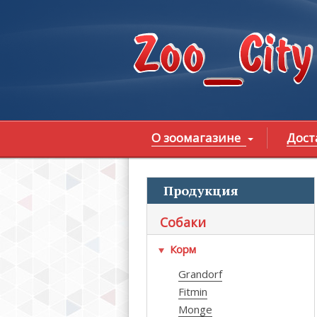
Перейти к основному содержанию
О зоомагазине
Дост
Продукция
В
Собаки
Корм
Grandorf
Fitmin
Monge