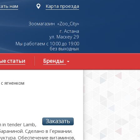
ать нам
Карта проезда
Зоомагазин «Zoo_City»
г. Астана
ул.
Маскеу
29
Мы работаем с 10:00 до 19:00
без выходных
ые статьи
Бренды
 с ягненком
h in tender Lamb,
бараниной. Сделано в Германии.
уктура. Обеспечение витаминов,