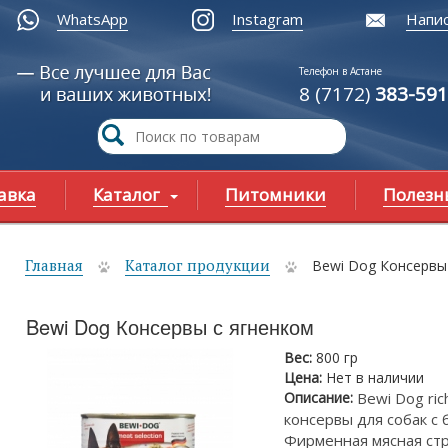
WhatsApp
Instagram
Напис
Телефон в Астане
8 (7172)
383-591
авка
Каталог
Питомники
Полезн
Главная
Каталог продукции
Bewi Dog Консервы
ы здесь
Bewi Dog Консервы с ягненком
Вес:
800 гр
Цена:
Нет в наличии
Описание:
Bewi Dog ric
консервы для собак с 
Фирменная мясная стр