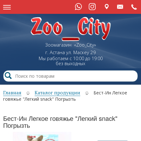
Зоомагазин «Zoo_City»
г. Астана
ул.
Маскеу
29
Мы работаем с 10:00 до 19:00
без выходных
Главная
Каталог продукции
Бест-Ин Легкое
говяжье "Легкий snack" Погрызть
Бест-Ин Легкое говяжье "Легкий snack"
Погрызть