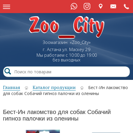
Зоомагазин «Zoo_City»
г. Астана
ул.
Маскеу
29
Мы работаем с 10:00 до 19:00
без выходных
Главная
Каталог продукции
Бест-Ин лакомство
для собак Собачий гипноз палочки из оленины
Бест-Ин лакомство для собак Собачий
гипноз палочки из оленины