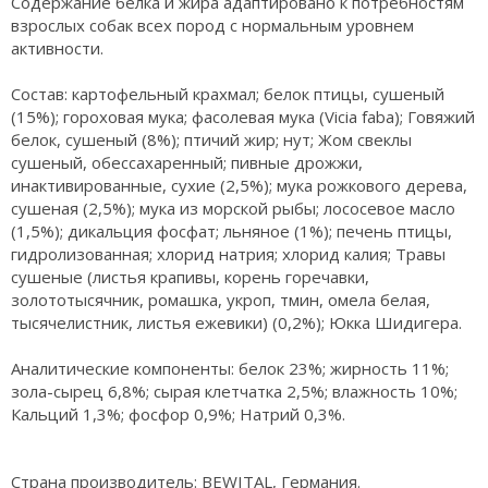
Содержание белка и жира адаптировано к потребностям
взрослых собак всех пород с нормальным уровнем
активности.
Состав: картофельный крахмал; белок птицы, сушеный
(15%); гороховая мука; фасолевая мука (Vicia faba); Говяжий
белок, сушеный (8%); птичий жир; нут; Жом свеклы
сушеный, обессахаренный; пивные дрожжи,
инактивированные, сухие (2,5%); мука рожкового дерева,
сушеная (2,5%); мука из морской рыбы; лососевое масло
(1,5%); дикальция фосфат; льняное (1%); печень птицы,
гидролизованная; хлорид натрия; хлорид калия; Травы
сушеные (листья крапивы, корень горечавки,
золототысячник, ромашка, укроп, тмин, омела белая,
тысячелистник, листья ежевики) (0,2%); Юкка Шидигера.
Аналитические компоненты: белок 23%; жирность 11%;
зола-сырец 6,8%; сырая клетчатка 2,5%; влажность 10%;
Кальций 1,3%; фосфор 0,9%; Натрий 0,3%.
Страна производитель: BEWITAL, Германия.