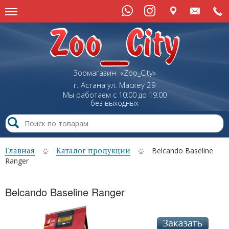
Зоомагазин «Zoo_City»
г. Астана
ул.
Маскеу
29
Мы работаем с 10:00 до 19:00
без выходных
Главная
Каталог продукции
Belcando Baseline
Ranger
Belcando Baseline Ranger