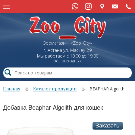
Зоомагазин «Zoo_City»
г. Астана
ул.
Маскеу
29
Мы работаем с 10:00 до 19:00
без выходных
Главная
Каталог продукции
BEAPHAR Algolith
Добавка Beaphar Algolith для кошек