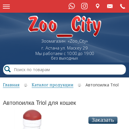
Зоомагазин «Zoo_City»
г. Астана
ул.
Маскеу
29
Мы работаем с 10:00 до 19:00
без выходных
Главная
Каталог продукции
Автопоилка Triol
Автопоилка Triol для кошек