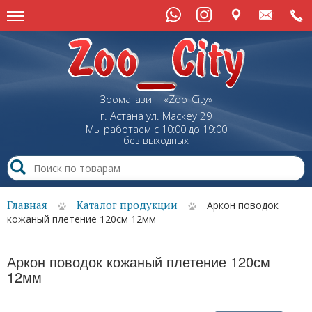
Зоомагазин «Zoo_City»
г. Астана
ул.
Маскеу
29
Мы работаем с 10:00 до 19:00
без выходных
Главная
Каталог продукции
Аркон поводок
кожаный плетение 120см 12мм
Аркон поводок кожаный плетение 120см
12мм