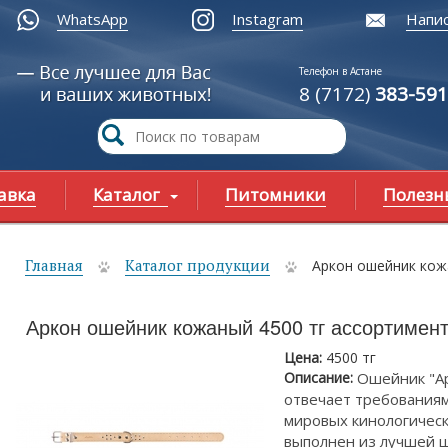
WhatsApp
Instagram
Напис
Телефон в Астане
8 (7172)
383-591
авка
Каталог
Питомники
Полезн
Главная
Каталог продукции
Аркон ошейник кож
ы здесь
Аркон ошейник кожаный 4500 тг ассортимен
Цена:
4500 тг
Описание:
Ошейник "А
отвечает требования
мировых кинологическ
выполнен из лучшей 