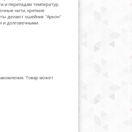
ти и перепадам температур.
рочные нити, крепкие
нты делают ошейник "Аркон"
 и долговечными.
накомления. Товар может