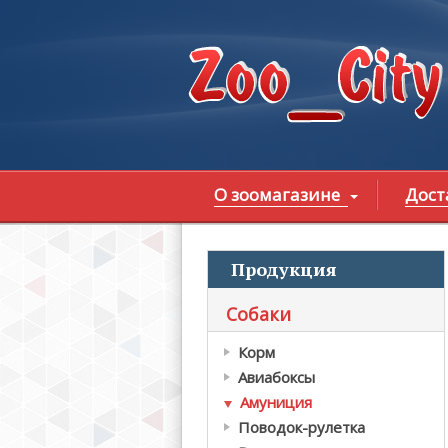
Перейти к основному содержанию
О зоомагазине
Дост
Продукция
В
Собаки
Корм
Авиабоксы
Амуниция
Поводок-рулетка