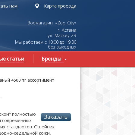
ать нам
Карта проезда
Зоомагазин «Zoo_City»
г. Астана
ул.
Маскеу
29
Мы работаем с 10:00 до 19:00
без выходных
ые статьи
Бренды
аный 4500 тг ассортимент
т
ркон" полностью
м современных
их стандартов. Ошейник
шорно-седельной кожи,